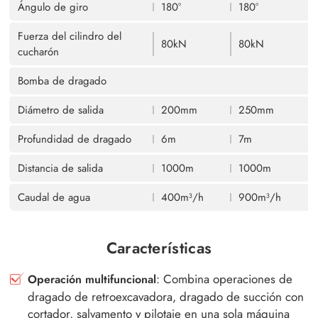
Ángulo de giro
180°
180°
Fuerza del cilindro del
80kN
80kN
cucharón
Bomba de dragado
Diámetro de salida
200mm
250mm
Profundidad de dragado
6m
7m
Distancia de salida
1000m
1000m
Caudal de agua
400m³/h
900m³/h
Características
: Combina operaciones de
Operación multifuncional
dragado de retroexcavadora, dragado de succión con
cortador, salvamento y pilotaje en una sola máquina