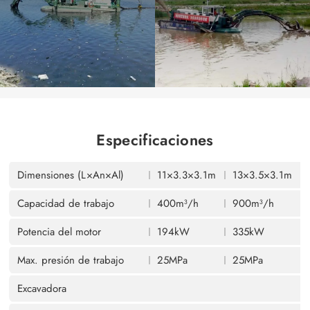
Especificaciones
Dimensiones (L×An×Al)
11×3.3×3.1m
13×3.5×3.1m
Capacidad de trabajo
400m³/h
900m³/h
Potencia del motor
194kW
335kW
Max. presión de trabajo
25MPa
25MPa
Excavadora