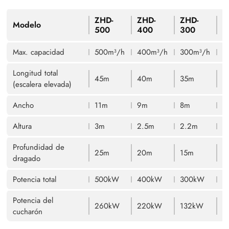
ZHD-
ZHD-
ZHD-
Z
Modelo
500
400
300
2
Max. capacidad
500m³/h
400m³/h
300m³/h
2
Longitud total
45m
40m
35m
3
(escalera elevada)
Ancho
11m
9m
8m
7
Altura
3m
2.5m
2.2m
1
Profundidad de
25m
20m
15m
1
dragado
Potencia total
500kW
400kW
300kW
2
Potencia del
260kW
220kW
132kW
7
cucharón