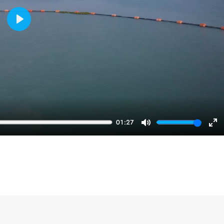
Play
01:27
Mute
En
ful